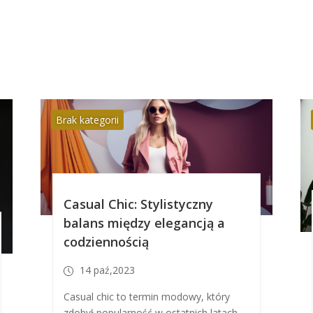
Brak kategorii
Casual Chic: Stylistyczny
balans między elegancją a
codziennością
14 paź,2023
Casual chic to termin modowy, który
zdobył popularność w ostatnich latach,