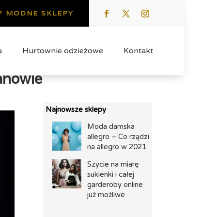
P MODNE SKLEPY
a
Hurtownie odzieżowe
Kontakt
anowie
Najnowsze sklepy
Moda damska
allegro – Co rządzi
na allegro w 2021
Szycie na miarę
sukienki i całej
garderoby online
już możliwe