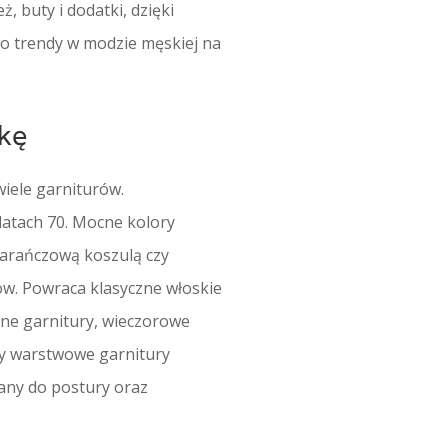
 buty i dodatki, dzięki
wo trendy w modzie męskiej na
rkę
wiele garniturów.
atach 70. Mocne kolory
marańczową koszulą czy
ów. Powraca klasyczne włoskie
ne garnitury, wieczorowe
zy warstwowe garnitury
any do postury oraz