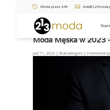


Moda przez 24h
bok@123moda.
Start
Moda Męska w 2023 – 
paź 11, 2022
|
Brak kategorii
|
0 komentarz