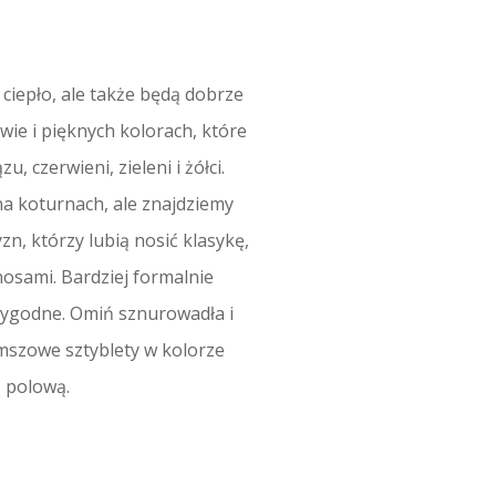
 ciepło, ale także będą dobrze
ie i pięknych kolorach, które
 czerwieni, zieleni i żółci.
na koturnach, ale znajdziemy
zn, którzy lubią nosić klasykę,
osami. Bardziej formalnie
 wygodne. Omiń sznurowadła i
amszowe sztyblety w kolorze
 polową.