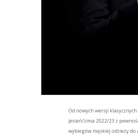
Od nowych wersji klasycznych
jesień/zima 2022/23 z pewnoś
wybiegów męskiej odzieży do 