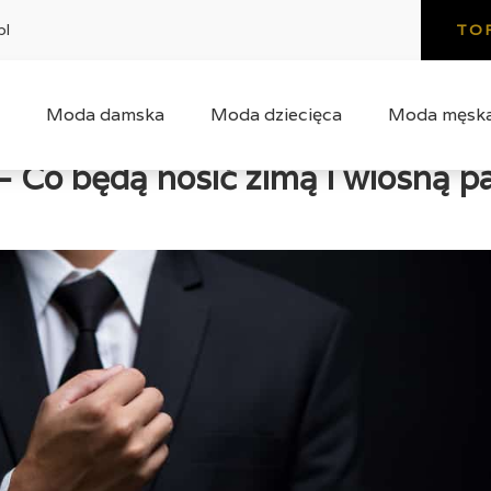
pl
TO
Moda damska
Moda dziecięca
Moda męsk
Co będą nosić zimą i wiosną p
y