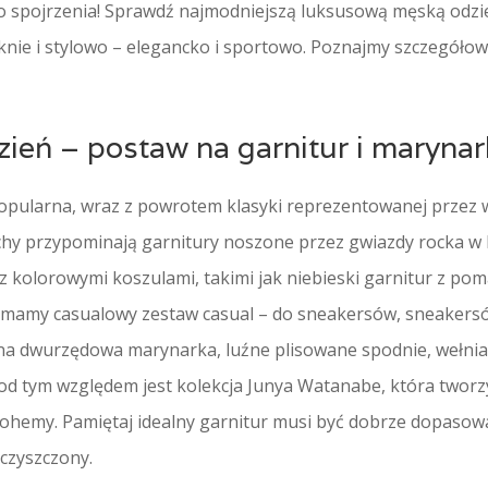
o spojrzenia! Sprawdź najmodniejszą luksusową męską odzież,
knie i stylowo – elegancko i sportowo. Poznajmy szczegóło
zień – postaw na garnitur i maryna
popularna, wraz z powrotem klasyki reprezentowanej przez 
y przypominają garnitury noszone przez gwiazdy rocka w l
z kolorowymi koszulami, takimi jak niebieski garnitur z po
no mamy casualowy zestaw casual – do sneakersów, sneakers
na dwurzędowa marynarka, luźne plisowane spodnie, wełnia
od tym względem jest kolekcja Junya Watanabe, która twor
ohemy. Pamiętaj idealny garnitur musi być dobrze dopasow
czyszczony.