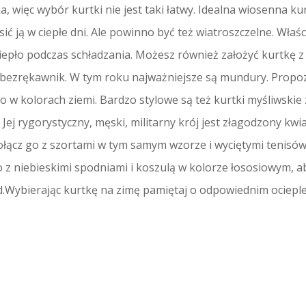
 więc wybór kurtki nie jest taki łatwy. Idealna wiosenna ku
ć ją w ciepłe dni. Ale powinno być też wiatroszczelne. Wła
iepło podczas schładzania. Możesz również założyć kurtkę 
y bezrękawnik. W tym roku najważniejsze są mundury. Propo
to w kolorach ziemi. Bardzo stylowe są też kurtki myśliwskie
. Jej rygorystyczny, męski, militarny krój jest złagodzony 
łącz go z szortami w tym samym wzorze i wyciętymi tenisów
go z niebieskimi spodniami i koszulą w kolorze łososiowym,
d.Wybierając kurtkę na zimę pamiętaj o odpowiednim ocieple