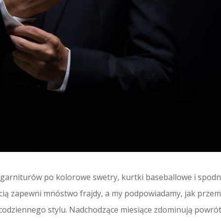
 garniturów po kolorowe swetry, kurtki baseballowe i spod
cią zapewni mnóstwo frajdy, a my podpowiadamy, jak przem
codziennego stylu. Nadchodzące miesiące zdominują powrót