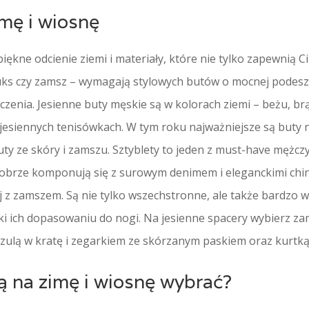
mę i wiosnę
ękne odcienie ziemi i materiały, które nie tylko zapewnią Ci
ruks czy zamsz – wymagają stylowych butów o mocnej podeszw
enia. Jesienne buty męskie są w kolorach ziemi – beżu, brązu,
 jesiennych tenisówkach. W tym roku najważniejsze są buty 
uty ze skóry i zamszu. Sztyblety to jeden z must-have mężczy
 Dobrze komponują się z surowym denimem i eleganckimi chin
ej z zamszem. Są nie tylko wszechstronne, ale także bardzo
ki ich dopasowaniu do nogi. Na jesienne spacery wybierz z
zulą w kratę i zegarkiem ze skórzanym paskiem oraz kurtką
ą na zimę i wiosnę wybrać?