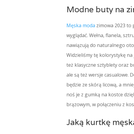
Modne buty na zi
Męska moda
zimowa 2023 to pi
wyglądać. Wełna, flanela, szt
nawiązują do naturalnego otocz
Widzieliśmy tę kolorystykę na
też klasyczne sztyblety oraz b
ale są też wersje casualowe.
będzie ze skórą licową, a mni
noś je z gumką na kostce dzię
brązowym, w połączeniu z kos
Jaką kurtkę męsk